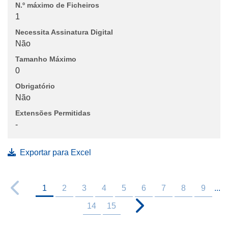
N.º máximo de Ficheiros
1
Necessita Assinatura Digital
Não
Tamanho Máximo
0
Obrigatório
Não
Extensões Permitidas
-
Exportar para Excel
1
2
3
4
5
6
7
8
9
...
14
15