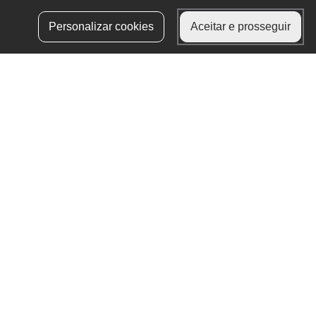
Aceder à área
Personalizar cookies
Aceitar e prosseguir
reservada
autenticação