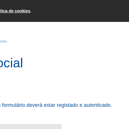
Formulários
Consultar
ítica de cookies
.
ento
ocial
formulário deverá estar registado e autenticado.