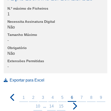
N.º máximo de Ficheiros
1
Necessita Assinatura Digital
Não
Tamanho Máximo
-
Obrigatório
Não
Extensões Permitidas
-
Exportar para Excel
1
2
3
4
5
6
7
8
9
10
...
14
15