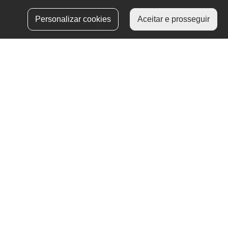
Aceder à área
Personalizar cookies
Aceitar e prosseguir
reservada
autenticação