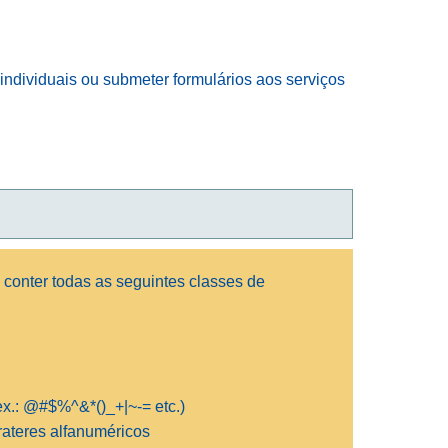
ndividuais ou submeter formulários aos serviços
conter todas as seguintes classes de
.ex.: @#$%^&*()_+|~-= etc.)
ateres alfanuméricos