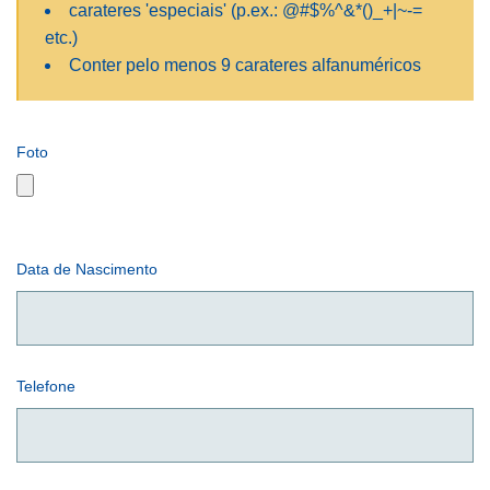
carateres 'especiais' (p.ex.: @#$%^&*()_+|~-=
etc.)
Conter pelo menos
9
carateres alfanuméricos
Foto
Data de Nascimento
Telefone